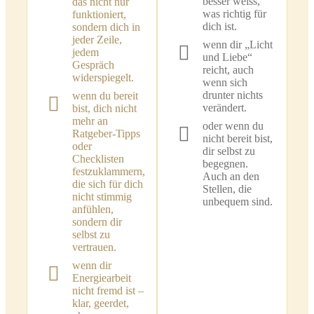
besser weiss,
das nicht nur
was richtig für
funktioniert,
dich ist.
sondern dich in
jeder Zeile,
wenn dir „Licht
jedem
und Liebe“
Gespräch
reicht, auch
widerspiegelt.
wenn sich
drunter nichts
wenn du bereit
verändert.
bist, dich nicht
mehr an
oder wenn du
Ratgeber-Tipps
nicht bereit bist,
oder
dir selbst zu
Checklisten
begegnen.
festzuklammern,
Auch an den
die sich für dich
Stellen, die
nicht stimmig
unbequem sind.
anfühlen,
sondern dir
selbst zu
vertrauen.
wenn dir
Energiearbeit
nicht fremd ist –
klar, geerdet,