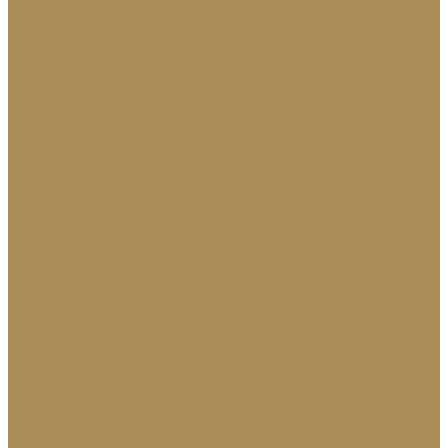
AKASHA SELF-
LEADERSHIP
Du musst keine Münze
werfen, um zu wissen,
was richtig ist