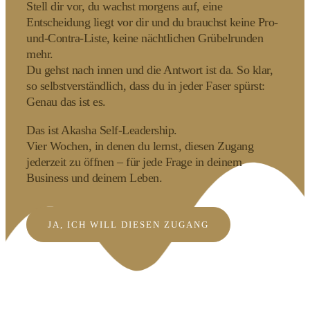
Stell dir vor, du wachst morgens auf, eine
Entscheidung liegt vor dir und du brauchst keine Pro-
und-Contra-Liste, keine nächtlichen Grübelrunden
mehr.
Du gehst nach innen und die Antwort ist da. So klar,
so selbstverständlich, dass du in jeder Faser spürst:
Genau das ist es.
Das ist Akasha Self-Leadership.
Vier Wochen, in denen du lernst, diesen Zugang
jederzeit zu öffnen – für jede Frage in deinem
Business und deinem Leben.
JA, ICH WILL DIESEN ZUGANG