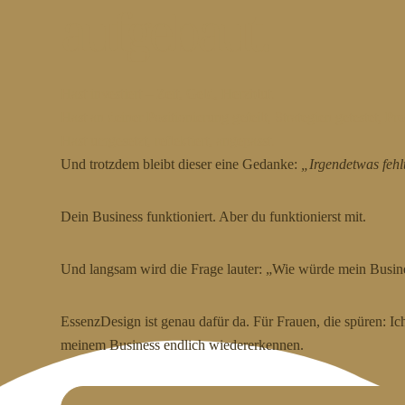
aufgebaut.
Hast investiert – Zeit, Geld, Herzblut.
Hast an deiner Positionierung gefeilt, Strategien getestet, 
Hast umgesetzt, reflektiert, angepasst.
Und trotzdem bleibt dieser eine Gedanke:
„Irgendetwas fehl
Dein Business funktioniert. Aber du funktionierst mit.
Und langsam wird die Frage lauter: „Wie würde mein Busin
EssenzDesign ist genau dafür da. Für Frauen, die spüren: Ic
meinem Business endlich wiedererkennen.