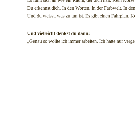
Es fühlt sich an wie ein Raum, der dich hält. Kein Korse
Du erkennst dich. In den Worten. In der Farbwelt. In dem
Und du weisst, was zu tun ist. Es gibt einen Fahrplan. K
Und vielleicht denkst du dann:
„Genau so wollte ich immer arbeiten. Ich hatte nur verges