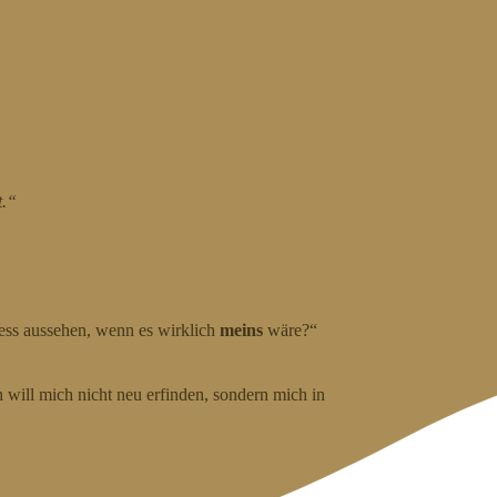
Programme gebucht.
t.“
ess aussehen, wenn es wirklich
meins
wäre?“
h will mich nicht neu erfinden, sondern mich in